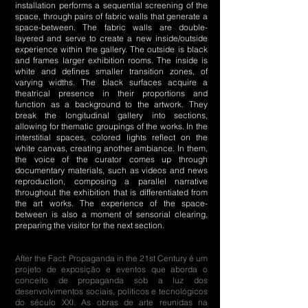
installation performs a sequential screening of the
space, through pairs of fabric walls that generate a
space-between. The fabric walls are double-
layered and serve to create a new inside/outside
experience within the gallery. The outside is black
and frames larger exhibition rooms. The inside is
white and defines smaller transition zones, of
varying widths. The black surfaces acquire a
theatrical presence in their proportions and
function as a background to the artwork. They
break the longitudinal gallery into sections,
allowing for thematic groupings of the works. In the
interstitial spaces, colored lights reflect on the
white canvas, creating another ambiance. In them,
the voice of the curator comes up through
documentary materials, such as videos and news
reproduction, composing a parallel narrative
throughout the exhibition that is differentiated from
the art works. The experience of the space-
between is also a moment of sensorial clearing,
preparing the visitor for the next section.
After the Fact: Propaganda in the 21st Century é um
projeto de exposição e eventos que aborda o
conceito de propaganda sob a luz dos
desenvolvimentos sociais, políticos e tecnológicos
do século XXI. As obras de arte reunidas na