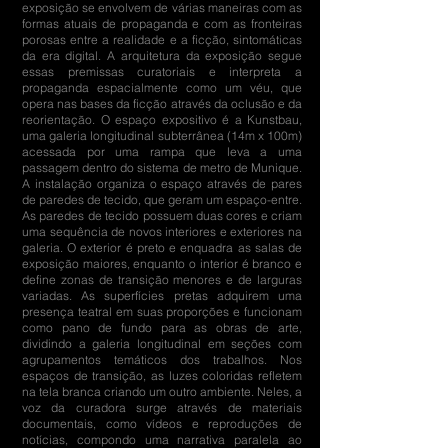
exposição se envolvem de várias maneiras com as
formas atuais de propaganda e com as fronteiras
porosas entre a realidade e a ficção, sintomáticas
da era digital. A arquitetura da exposição segue
essas premissas curatoriais e interpreta a
propaganda espacialmente como um véu, que
opera nas bases da ficção através da oclusão e da
reorientação. O espaço expositivo é a Kunstbau,
uma galeria longitudinal subterrânea (14m x 100m)
acessada por uma rampa que leva a uma
passagem dentro do sistema de metro de Munique.
A instalação organiza o espaço através de pares
de paredes de tecido, que geram um espaço-entre.
As paredes de tecido possuem duas cores e criam
uma sequência de novos interiores e exteriores na
galeria. O exterior é preto e enquadra as salas de
exposição maiores, enquanto o interior é branco e
define zonas de transição menores e de larguras
variadas. As superfícies pretas adquirem uma
presença teatral em suas proporções e funcionam
como pano de fundo para as obras de arte,
dividindo a galeria longitudinal em seções com
agrupamentos temáticos dos trabalhos. Nos
espaços de transição, as luzes coloridas refletem
na tela branca criando um outro ambiente. Neles, a
voz da curadora surge através de materiais
documentais, como vídeos e reproduções de
notícias, compondo uma narrativa paralela ao